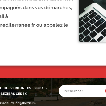
ompagnés dans vos démarches,
il à
diterranee.fr ou appelez le
D DE VERDUN CS 30567 –
 BÉZIERS CEDEX
sadeurdutri@beziers-