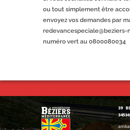
ou tout simplement être acc
envoyez vos demandes par ma
redevancespeciale@beziers-me
numéro vert au 0800080034
39 B
34536
ambas