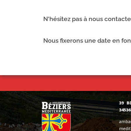
N'hésitez pas à nous contacte
Nous fixerons une date en fonc
39 B
34536
ambas
medit